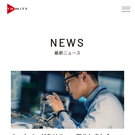
株
式
会
社
NEWS
ト
最新ニュース
リ
ニ
テ
ィ
サ
イ
ト
メ
ニ